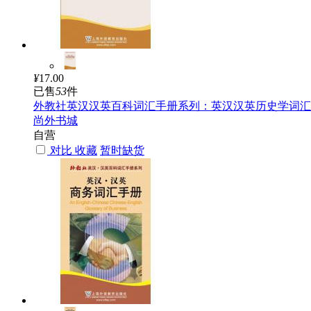
¥
17.00
已售
53
件
外教社英汉汉英百科词汇手册系列：英汉汉英历史学词汇
尚外书城
自营
对比
收藏
暂时缺货