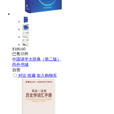
¥
180.60
已售
55
件
中国译学大辞典（第二版）
尚外书城
自营
对比
收藏
加入购物车