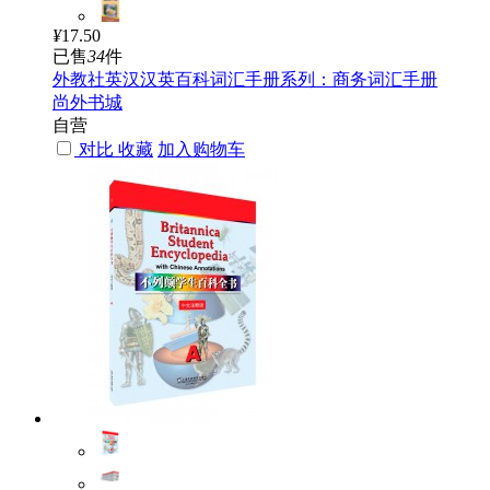
¥
17.50
已售
34
件
外教社英汉汉英百科词汇手册系列：商务词汇手册
尚外书城
自营
对比
收藏
加入购物车