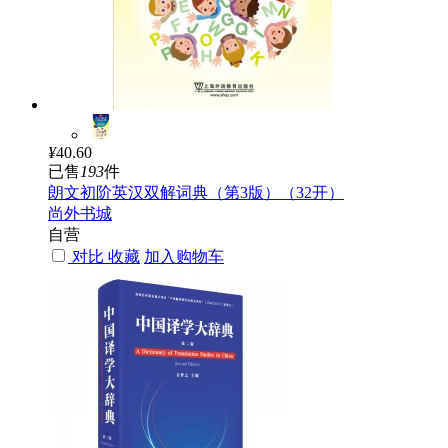
¥
40.60
已售
193
件
朗文初阶英汉双解词典（第3版）（32开）
尚外书城
自营
对比
收藏
加入购物车