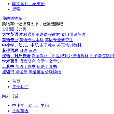
朗文国际儿童英语
黑猫
我的购物车
0
购物车中还没有图书，赶紧选购吧！
全部图书分类
大学英语
本科通用英语课程教材
专门用途英语
英语专业
英语专业本科
英语专业研究生
中小学、幼儿、中职
主干教材
外语培训教材
其他语种
日语
德语
汉语、对外汉语
汉语教材、21世纪对外汉语教材
孔子学院适用
学术著作
语言研究
文学与文学史
工具书
英语工具书
日语工具书
点读书
点读笔
黑猫英语分级读物
首页
关于我们
尚外书城
中小学、幼儿、中职
大学英语