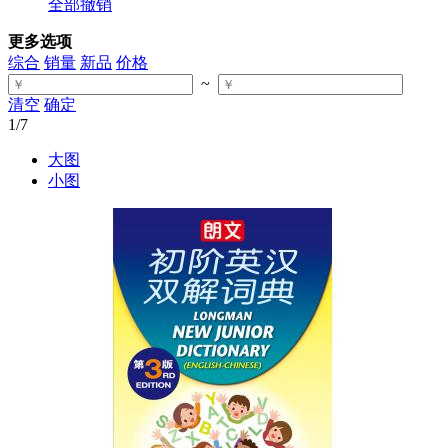
全部撤销
更多选项
综合
销量
新品
价格
~
清空
确定
1
/7
大图
小图