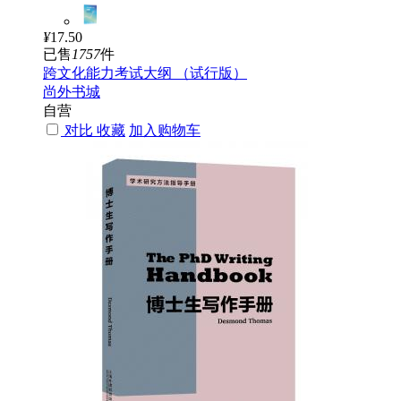
¥
17.50
已售
1757
件
跨文化能力考试大纲 （试行版）
尚外书城
自营
对比
收藏
加入购物车