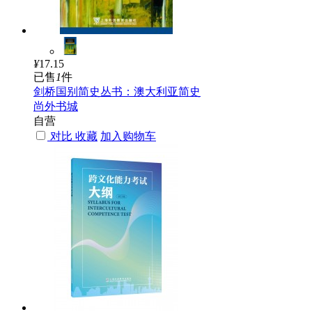
¥
17.15
已售
1
件
剑桥国别简史丛书：澳大利亚简史
尚外书城
自营
对比
收藏
加入购物车