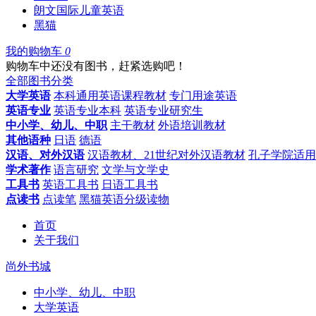
朗文国际儿童英语
黑猫
我的购物车
0
购物车中还没有图书，赶紧选购吧！
全部图书分类
大学英语
本科通用英语课程教材
专门用途英语
英语专业
英语专业本科
英语专业研究生
中小学、幼儿、中职
主干教材
外语培训教材
其他语种
日语
德语
汉语、对外汉语
汉语教材、21世纪对外汉语教材
孔子学院适用
学术著作
语言研究
文学与文学史
工具书
英语工具书
日语工具书
点读书
点读笔
黑猫英语分级读物
首页
关于我们
尚外书城
中小学、幼儿、中职
大学英语