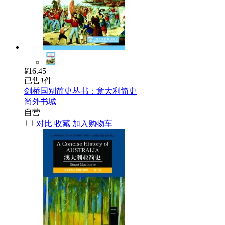
¥
16.45
已售
1
件
剑桥国别简史丛书：意大利简史
尚外书城
自营
对比
收藏
加入购物车