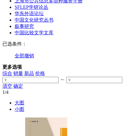
上海市公共信息多语种服务手册
SFLEP学研论丛
华东外语论坛
中国文化研究丛书
叙事研究
中国比较文学文库
已选条件：
全部撤销
更多选项
综合
销量
新品
价格
~
清空
确定
1
/4
大图
小图