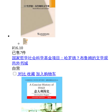
¥
16.10
已售
7
件
国家哲学社会科学基金项目：哈罗德？布鲁姆的文学观
尚外书城
自营
对比
收藏
加入购物车