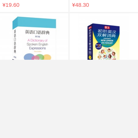
¥19.60
¥48.30
英语口语辞典（第3版）
朗文初阶英汉双解词典（第3
版）（64开）
¥54.60
¥28.00