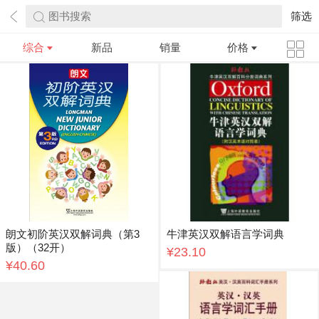
图书搜索
筛选
综合
新品
销量
价格
朗文初阶英汉双解词典（第3
牛津英汉双解语言学词典
版）（32开）
¥23.10
¥40.60