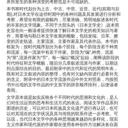
界所发生的各种演变的考察也是不可或缺的。
本书将时代划分为上古、中古、中世、近世、近代(前期与后
期),对日本文学在这些时期中的各种问题及其发展进行分析和
考察，希望在有限的篇幅内，尽量准确、简明地叙述各时代
的丰富的文学现象。不同于大部头的《日本文学史》,这本简
史旨在向一般读者提供快速了解日本文学史的相关知识与著
作，简要地勾勒日本文学发展的概貌，包括发端、沿革、嬗
变的历史轨迹、主要流派、主要作家及其代表作品。本书的
框架为：按时代顺序划分为各个阶段，每个阶段含若干种类
和流派，每一流派中有若干作家。阶段为“编”,种类、流派
为“章”,流派作家为“节”。每一编以“概况”起始，阐释该阶段的
时代特征和文学概貌，随后分几章叙述流派与作家，以期达
到点面结合的目的。最后附录中的古代和近代的简明年表，
既有对正文叙述内容的整理，也有对欠缺内容进行必要补充
的含义。附录中的日本文学流派作品中外文对照表，均按照
书中出现的文学作品的中文首字的拼音顺序排列，以便读者
查阅。
文学原本就是如实反映各个不同时代的思潮和文化的，是人
们对生活运营的思考和生活方式的表达。阅读文学作品系列
图谱的历史，可以对日本民族及文化遗产进行再认识，也可
以对其现在的文学状况及其与传统的联系作进一步考察。可
以说，当代日本文学中的各种思潮越来越趋向多样化，现实
主义作家和现代派的作家都在使用各种创作方法解决各自面