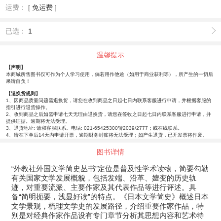
运费：
[ 免运费 ]
已选：
1
温馨提示
【声明】
本商城所售图书仅可作为个人学习使用，倘若用作他途（如用于商业获利等），所产生的一切后
果请自负！
【退换货规则】
1、因商品质量问题需退换货，请您在收到商品之日起七日内联系客服进行申请，并根据客服的
指引进行退货操作。
2、收到商品之后如需申请七天无理由退换货，请您在签收之日起七日内联系客服进行申请，并
提供证据。逾期将无法受理。
3、退货地址: 请和客服联系。电话: 021-65425300转2039/2777；或在线联系。
4、请在下单后14天内申请开票，逾期财务封账将无法受理；如产生退货，已开发票将作废。
图书详情
“外教社外国文学简史丛书”定位是普及性学术读物，简要勾勒
有关国家文学发展概貌，包括发端、沿革、嬗变的历史轨
迹，对重要流派、主要作家及其代表作品等进行评述。具
备“简明扼要，浅显好读”的特点。《日本文学简史》概述日本
文学景观，梳理文学史的发展路径，介绍重要作家作品，特
别是对经典作家作品设有专门章节分析其思想内容和艺术特