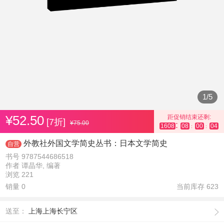
1
/
5
¥52.50
距促销结束还剩:
[7折]
¥75.00
:
1608
08
00
04
:
:
外教社外国文学简史丛书：日本文学简史
自营
书号 9787544686518
作者 谭晶华, 编著
浏览 221
销量 0
当前库存
623
送至：
上海上海长宁区