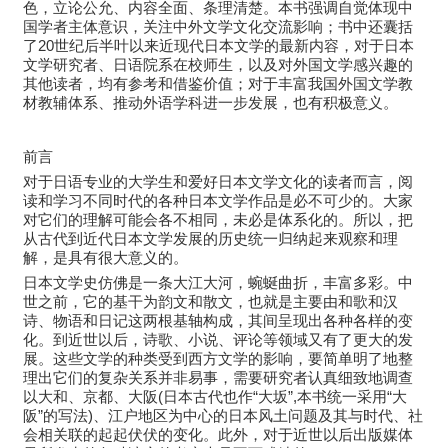
色，立论公允、内容全面、条理清楚。本书强调自觉体现中
国学者主体意识，关注中外文学文化交流影响；书中还囊括
了20世纪后半叶以来近现代日本文学的最新内容，对于日本
文学研究者、日语院系在校师生，以及对外国文学感兴趣的
其他读者，均有参考和借鉴价值；对于丰富我国外国文学教
材教辅体系、推动外语学科进一步发展，也有积极意义。
前言
对于日语专业的大学生和爱好日本文学文化的读者而言，阅
读和学习不同时代的各种日本文学作品是必不可少的。大家
对它们的理解可能会各不相同，未必是体系化的。所以，把
从古代到近代日本文学发展的历史统一归纳起来观察和理
解，是具有很大意义的。
日本文学史仿佛是一条大江大河，蜿蜒曲折，丰富多彩。中
世之前，它的基干为韵文和散文，也就是主要由和歌和汉
诗、物语和日记这两根基轴构成，其间呈现出各种各样的变
化。到近世以后，诗歌、小说、评论等领域又有了更大的发
展。这些文学的种类受到西方文学的影响，要简单明了地整
理出它们的复杂关系并非易事，需要研究者认真细致地调查
以大和、京都、大阪(日本古代也作“大坂”,本书统一采用“大
阪”的写法)、江户地区为中心的日本风土问题及其与时代、社
会相关联的起起伏伏的变化。此外，对于近世以后出版媒体