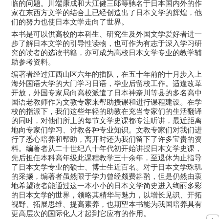
临的问题。川端康成和大江健三郎等驰名于日本国内外的作
家在东西方文学的结合上已经创造出了日本文学的辉煌，他
们的努力也使日本文学走向了世界。
本书是可以供高校的本科生、研究生及外国文学爱好者进一
步了解日本文学的引导性读物，也可作为有志于深入学习研
究的读者的选读书籍，亦可成为高校日本文学专业的教学辅
助参考资料。
编著者经过江西山区六年的插队，在五十年前的十月步入上
海外国语大学的大门学习日语，毕业后留校工作。适逢改革
开放，外国专家局向高校派遣了日本神奈川等县的多名高中
国语老教师作为文教专家来帮助授课和进行课程建设。在学
校的指派下，我们这些年轻的助教在充当专家们的生活翻译
的同时，对他们所上的每节文学史课都专注听讲，最近距离
地向专家们学习、讨教各种专业知识。文教专家们对我们进
行了悉心培养和帮助，离开时还为我们留下了许多宝贵的资
料。编著者从二十世纪八十年代初开始讲授日本文学史课，
先后担任本科高年级此课程教学三十余年，至退休为止指导
了日本文学专业的硕士、博士生近百名。对于日本文学珠玑
的采撷，编著者虽然限于学力曾经颇费斟酌，但是仍然由衷
地希望读者能通过这一本小小的日本文学简史进入绚丽多彩
的日本文学的世界，领略其精华与魅力，以增长见识、开拓
视野、拓展思维、提高素养，也期望本书能为我国培养具有
更高层次的国际化人才起到它应有的作用。