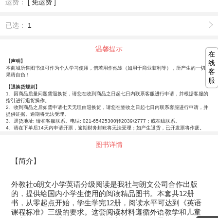
运费：
[ 免运费 ]
已选：
1
温馨提示
在
【声明】
线
本商城所售图书仅可作为个人学习使用，倘若用作他途（如用于商业获利等），所产生的一切后
客
果请自负！
服
【退换货规则】
1、因商品质量问题需退换货，请您在收到商品之日起七日内联系客服进行申请，并根据客服的
指引进行退货操作。
2、收到商品之后如需申请七天无理由退换货，请您在签收之日起七日内联系客服进行申请，并
提供证据。逾期将无法受理。
3、退货地址: 请和客服联系。电话: 021-65425300转2039/2777；或在线联系。
4、请在下单后14天内申请开票，逾期财务封账将无法受理；如产生退货，已开发票将作废。
图书详情
【简介】
外教社o朗文小学英语分级阅读是我社与朗文公司合作出版
的，提供给国内小学生使用的阅读精品图书。本套共12册
书，从零起点开始，学生学完12册，阅读水平可达到《英语
课程标准》三级的要求。这套阅读材料遵循外语教学和儿童