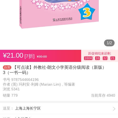
1
/
2
¥21.00
距促销结束还剩:
[7折]
¥30.00
:
1604
16
32
21
:
:
【可点读】外教社-朗文小学英语分级阅读（新版）
自营
3（一书一码）
书号 9787544664196
作者 (英) 玛利安·利姆 (Marian Lim) , 等编著
浏览 5341
销量 779
当前库存
4940
送至：
上海上海长宁区