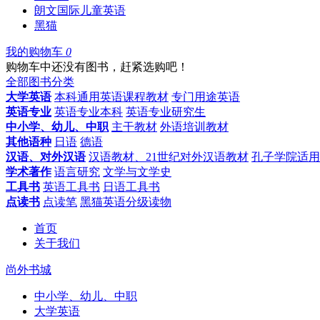
朗文国际儿童英语
黑猫
我的购物车
0
购物车中还没有图书，赶紧选购吧！
全部图书分类
大学英语
本科通用英语课程教材
专门用途英语
英语专业
英语专业本科
英语专业研究生
中小学、幼儿、中职
主干教材
外语培训教材
其他语种
日语
德语
汉语、对外汉语
汉语教材、21世纪对外汉语教材
孔子学院适用
学术著作
语言研究
文学与文学史
工具书
英语工具书
日语工具书
点读书
点读笔
黑猫英语分级读物
首页
关于我们
尚外书城
中小学、幼儿、中职
大学英语