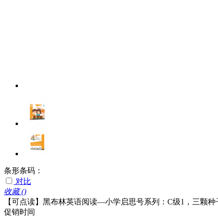
条形条码：
对比
收藏 (
)
【可点读】黑布林英语阅读—小学启思号系列：C级1，三颗种
促销时间