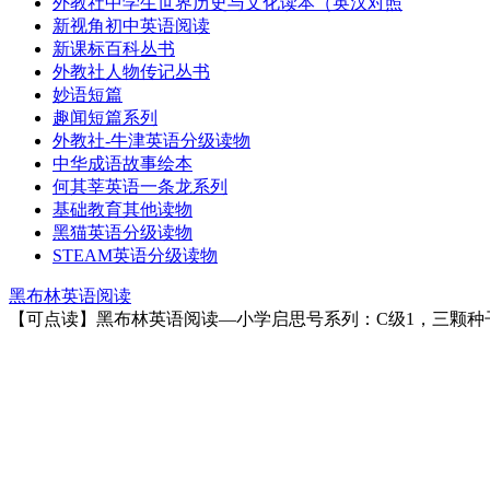
外教社中学生世界历史与文化读本（英汉对照
新视角初中英语阅读
新课标百科丛书
外教社人物传记丛书
妙语短篇
趣闻短篇系列
外教社-牛津英语分级读物
中华成语故事绘本
何其莘英语一条龙系列
基础教育其他读物
黑猫英语分级读物
STEAM英语分级读物
黑布林英语阅读
【可点读】黑布林英语阅读—小学启思号系列：C级1，三颗种