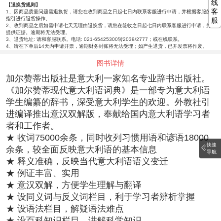
线
【退换货规则】
客
1、因商品质量问题需退换货，请您在收到商品之日起七日内联系客服进行申请，并根据客服的
指引进行退货操作。
服
2、收到商品之后如需申请七天无理由退换货，请您在签收之日起七日内联系客服进行申请，并
提供证据。逾期将无法受理。
3、退货地址: 请和客服联系。电话: 021-65425300转2039/2777；或在线联系。
4、请在下单后14天内申请开票，逾期财务封账将无法受理；如产生退货，已开发票将作废。
图书详情
加尔赞蒂出版社是意大利一家知名专业辞书出版社。
《加尔赞蒂现代意大利语词典》是一部专为意大利语
学生编纂的辞书，深受意大利学生的欢迎。外教社引
进编译推出意汉双解版，奉献给国内意大利语学习者
者和工作者。
★ 收词75000余条，同时收列习惯用语和谚语18000
快速
余条，较全面反映意大利语的基本信息
导航
★ 释义准确，反映当代意大利语语义变迁
★ 例证丰富、实用
★ 意汉双解，方便学生理解与翻译
★ 设同义词与反义词栏目，利于学习者辨析掌握
★ 设语法栏目，解疑语法难点
★ 设百科知识栏目，讲解科学知识