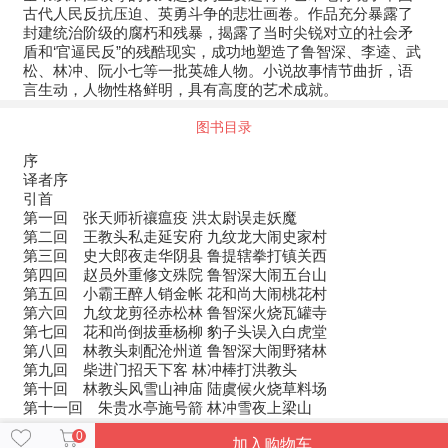
古代人民反抗压迫、英勇斗争的悲壮画卷。作品充分暴露了
封建统治阶级的腐朽和残暴，揭露了当时尖锐对立的社会矛
盾和‘官逼民反”的残酷现实，成功地塑造了鲁智深、李逵、武
松、林冲、阮小七等一批英雄人物。小说故事情节曲折，语
言生动，人物性格鲜明，具有高度的艺术成就。
图书目录
序
译者序
引首
第一回 张天师祈禳瘟疫 洪太尉误走妖魔
第二回 王教头私走延安府 九纹龙大闹史家村
第三回 史大郎夜走华阴县 鲁提辖拳打镇关西
第四回 赵员外重修文殊院 鲁智深大闹五台山
第五回 小霸王醉人销金帐 花和尚大闹桃花村
第六回 九纹龙剪径赤松林 鲁智深火烧瓦罐寺
第七回 花和尚倒拔垂杨柳 豹子头误入白虎堂
第八回 林教头刺配沧州道 鲁智深大闹野猪林
第九回 柴进门招天下客 林冲棒打洪教头
第十回 林教头风雪山神庙 陆虞候火烧草料场
第十一回 朱贵水亭施号箭 林冲雪夜上梁山
0
加入购物车