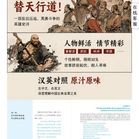
在
线
客
服