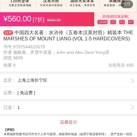
1
/
2
¥560.00
距促销结束还剩:
[7折]
¥800.00
:
1608
15
53
06
:
:
中国四大名著：水浒传（五卷本汉英对照）精装本 THE
自营
MARSHES OF MOUNT LIANG (VOL 1-5 HARDCOVERS)
书号 9787544615679
作者 施耐庵，罗贯中原著；John and Alex Dent-Yong译
浏览 9839
销量 9
当前库存
495
送至：
上海上海长宁区
运费：
[ 免运费 ]
已选：
1
温馨提示
【声明】
本商城所售图书仅可作为个人学习使用，倘若用作他途（如用于商业获利等），所产生的一切后