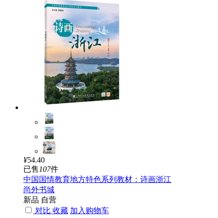
¥
54.40
已售
107
件
中国国情教育地方特色系列教材：诗画浙江
尚外书城
新品
自营
对比
收藏
加入购物车