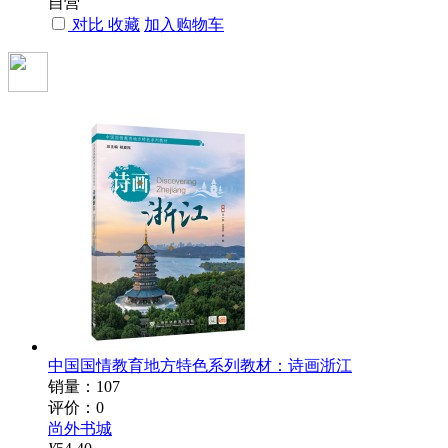
自营
对比
收藏
加入购物车
中国国情教育地方特色系列教材：诗画浙江
销量：107
评价：0
尚外书城