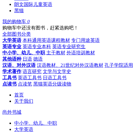
朗文国际儿童英语
黑猫
我的购物车
0
购物车中还没有图书，赶紧选购吧！
全部图书分类
大学英语
本科通用英语课程教材
专门用途英语
英语专业
英语专业本科
英语专业研究生
中小学、幼儿、中职
主干教材
外语培训教材
其他语种
日语
德语
汉语、对外汉语
汉语教材、21世纪对外汉语教材
孔子学院适用
学术著作
语言研究
文学与文学史
工具书
英语工具书
日语工具书
点读书
点读笔
黑猫英语分级读物
首页
关于我们
尚外书城
中小学、幼儿、中职
大学英语