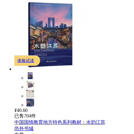
体验试读
¥
40.60
已售
704
件
中国国情教育地方特色系列教材：水韵江苏
尚外书城