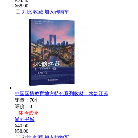
¥
54.40
¥
68.00
对比
收藏
加入购物车
中国国情教育地方特色系列教材：水韵江苏
销量：704
评价：0
体验试读
尚外书城
¥
40.60
¥
58.00
对比
收藏
加入购物车