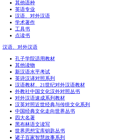
其他语种
英语专业
汉语、对外汉语
学术著作
工具书
点读书
汉语、对外汉语
孔子学院适用教材
其他读物
新汉语水平考试
英诗汉译对照系列
汉语教材、21世纪对外汉语教材
外教社中国文化汉外对照丛书
对外汉语速成系列教材
汉英对照近世经典与传统文化系列
中国经典文化走向世界丛书
四大名著
黑布林语文读写
世界思想宝库钥匙丛书
诸子百家智慧故事系列