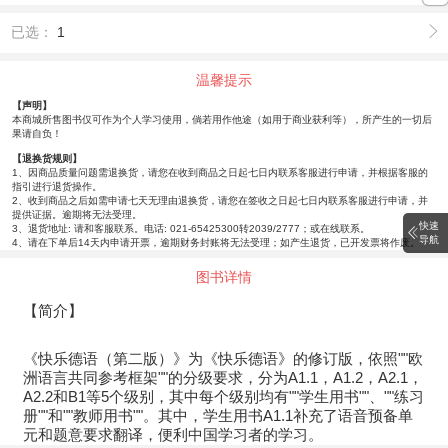
已选：
1
温馨提示
【声明】
本商城所售图书仅可作为个人学习使用，倘若用作他途（如用于商业获利等），所产生的一切后
果请自负！
【退换货规则】
1、因商品质量问题需退换货，请您在收到商品之日起七日内联系客服进行申请，并根据客服的
指引进行退货操作。
2、收到商品之后如需申请七天无理由退换货，请您在签收之日起七日内联系客服进行申请，并
提供证据。逾期将无法受理。
快速
3、退货地址: 请和客服联系。电话: 021-65425300转2039/2777；或在线联系。
导航
4、请在下单后14天内申请开票，逾期财务封账将无法受理；如产生退货，已开发票将作废。
图书详情
【简介】
《快乐德语（第二版）》为《快乐德语》的修订版，依照""欧
洲语言共同参考框架""的分级要求，分为A1.1，A1.2，A2.1，
A2.2和B1等5个级别，其中每个级别均有""学生用书""、""练习
册""和""教师用书""。其中，学生用书A1.1补充了语音预备单
元和题意要求翻译，便利中国学习者的学习。