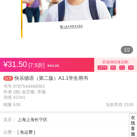
1
/
2
¥31.50
距促销结束还剩:
[7.5折]
¥42.00
:
1970
00
21
34
:
:
快乐德语（第二版）A1.1学生用书
自营
书号 9787544668361
作者 (德) 金莎黛, 等编
浏览 42341
销量 538
当前库存
1535
在
送至：
上海上海长宁区
线
客
运费：
[ 免运费 ]
服