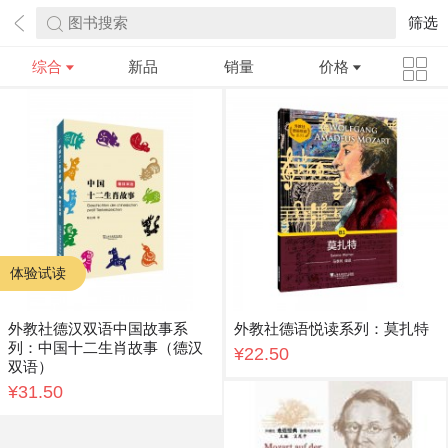
图书搜索
筛选
综合
新品
销量
价格
体验试读
外教社德汉双语中国故事系
外教社德语悦读系列：莫扎特
列：中国十二生肖故事（德汉
¥22.50
双语）
¥31.50