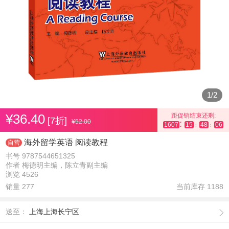
1
/
2
¥36.40
距促销结束还剩:
[7折]
¥52.00
:
1607
15
48
05
:
:
海外留学英语 阅读教程
自营
书号 9787544651325
作者 梅德明主编，陈立青副主编
浏览 4526
销量 277
当前库存
1188
送至：
上海上海长宁区