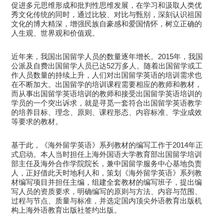
促进多元思维形成和批判性思维发展，在学习和汲取人类优
秀文化传统的同时，通过比较、对比与甄别，深刻认识祖国
文化的博大精深，增强民族自豪感和爱国情怀，树立正确的
人生观、世界观和价值观。
近年来，我国出国留学人员的数量逐年增长。2015年，我国
公派及自费出国留学人员已达52万多人。随着出国留学或工
作人员数量的持续上升，人们对出国留学英语的培训需求也
在不断加大。出国留学的培训课程需要相应的教师和教材，
而从事出国留学英语培训的教师和接受出国留学英语培训的
学员的一个突出诉求，就是寻觅一套符合出国留学英语教学
的培养目标、理念、原则、课程形态、内容标准、学业成效
等要求的教材。
基于此，《海外留学英语》系列教材的编写工作于2014年正
式启动。本人当时担任上海外国语大学教育部出国留学培训
部主任及海外合作学院院长，兼中国留学服务中心基地负责
人，正好借此天时地利人和，策划《海外留学英语》系列教
材编写项目并担任主编，组建全套教材的编写班子，提出编
写人员的资质要求，明确编写的原则与方法、内容与范围、
过程与节点、质量与标准，并选定国内顶尖外语教育出版机
构上海外语教育出版社签约出版。