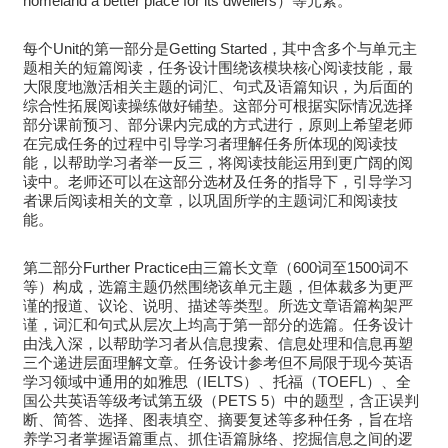
homeland a better place for its dwellers）等元素。
每个Unit的第一部分是Getting Started，其中含多个与单元主
题相关的短篇阅读，任务设计围绕该模块核心阅读技能，最
大限度地激活相关主题的词汇、句式及语篇知识，为后面的
综合性拓展阅读操练做好铺垫。这部分可根据实际情况选择
部分课前预习、部分课内完成的方式进行，原则上希望老师
在完成任务的过程中引导学习者理解任务所体现的阅读技
能，以帮助学习者举一反三，将阅读技能运用到更广阔的阅
读中。老师还可以在这部分选材及任务的指导下，引导学习
者课后阅读相关的文章，以巩固所学的主题词汇和阅读技
能。
第二部分Further Practice由三篇长文章（600词至1500词不
等）构成，选篇主题仍然围绕该单元主题，但体裁多为更严
谨的报道、议论、说明、描述等类型。所选文章语篇构架严
谨，词汇和句式从层次上均高于第一部分的选篇。任务设计
由浅入深，以帮助学习者从信息搜索、信息处理和信息再塑
三个递进层面理解文章。任务设计参考但不局限于现今英语
学习领域中通用的如雅思（IELTS）、托福（TOEFL）、全
国公共英语等级考试第五级（PETS 5）中的题型，含正误判
断、简答、选择、图表填空、摘要复述等多种任务，旨在培
养学习者掌握语篇重点、抓住语篇脉络、挖掘信息之间的逻