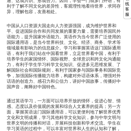
通、达成共识、形成合力。因而，学会一门或多门外语，有
线
利于了解不同文化的差异性，客观理性地看待世界，求同存
客
异，理解包容，友善相处。
服
中国从人口资源大国走向人力资源强国，成为维护世界和
平、促进国际合作和共同发展的重要力量，需要培养国民外
语能力，提升国家外语能力。英语作为当今世界广泛使用的
国际通用语，是当今世界科技、文化、经济、商务、学术等
领域最有影响力的信息媒介。学习和掌握英语这门国际通用
语，有利于我们站在中国看世界，立足世界看中国，有利于
培养学生的家国情怀、国际视野、全球意识和跨文化沟通能
力，有利于学生学习科学文化知识、促进多元思维发展、了
解国际社会和国际规则，有利于国家参与国际事务和国际竞
争，加强国际传播能力培养，构建对外话语体系，增强对外
话语的创造力、感召力和公信力，讲好中国故事，传播好中
国声音，阐释好中国特色。
通过英语学习，一方面可以培养开放的情怀，促进心智、情
感、态度以及价值观的发展和综合人文素养的提高；另一方
面，掌握英语这门国际通用语，可以更便利地了解世界优秀
文化和文明成果，学习其他科学文化知识，参与中华文明与
世界文明的传播和对话，开展科技创新和学术交流。学生在
学习英语的过程中，可以丰富对世界和人生的认知和了解，