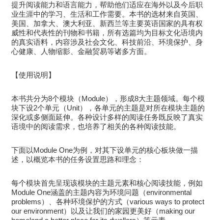
提升阅读能力和语言能力，帮助他们适应在海外以及今后职
业生涯中的学习、生活和工作需要。本书的选材来自英国、
美国、加拿大、澳大利亚、新西兰等主要英语国家的具有权
威性和代表性的刊物和书籍，所有选篇均为目标文化语境内
的真实语料，内容涉及社会文化、科技前沿、环境保护、身
心健康、人物缩影、金融贸易等诸多方面。
【使用说明】
本书共分为8个模块（Module），形成8大主题领域。每个模
块下设2个单元（Unit），各单元的主题是对所在模块主题的
深化或多侧面延伸。各种设计多样的阅读任务既反映了真实
语境中的阅读需求，也培养了相关的各种阅读技能。
下面以Module One为例，对其下设单元的核心板块做一描
述，以概览本书的任务设置思路和理念：
每个模块首先呈现该模块的主题元素和核心阅读技能，例如
Module One涵盖的主题内容为环境问题（environmental
problems）、各种环境保护的方式（various ways to protect
our environment）以及让我们的家园更美好（making our