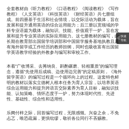
全套教材由《听力教程》《口语教程》《阅读教程》《写作
教程》《人文英语》《科技英语》《财经英语》共七册组
成。前四册基于生活和社会情境，以交际活动为载体，旨在
发展和提升通用英语的综合运用能力；后三册以宽领域的学
科专业语篇为载体，融知识、技能、价值观于一炉，旨在发
展和提升专业英语的实际应用能力。这七册教材的编写，由
快速
导航
长期在教育部出国留学培训部和中国留学服务基地执教且具
有海外留学或工作经历的教师担纲，同时也吸收富有出国留
学英语教学经验的外教参与编写和审校工作。
本着“广收博采、去莠纳良、斟酌碾磨、轻相重质”的编写理
念，遵循“先使用后成稿、边使用边完善”的定稿原则，《海外
留学英语》的编写过程是一个循环向上的过程。这套特色鲜
明的教材以落实立德树人根本任务为育人宗旨，以培养英语
综合运用能力和提升跨语言交际素养为育人目标，融知识技
能、认知策略、情怀态度于一炉，努力体现时代性、先进
性、基础性、综合性和适用性。
乐阕付梓之际，回首编写过程，无限感慨。兴奋之余，不免
忐忑，唯恐疏漏，更惧纰缪，敬祈各位同行不吝赐教。