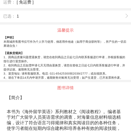
运费：
[ 免运费 ]
已选：
1
温馨提示
【声明】
本商城所售图书仅可作为个人学习使用，倘若用作他途（如用于商业获利等），所产生的一切后
果请自负！
【退换货规则】
1、因商品质量问题需退换货，请您在收到商品之日起七日内联系客服进行申请，并根据客服的
指引进行退货操作。
2、收到商品之后如需申请七天无理由退换货，请您在签收之日起七日内联系客服进行申请，并
提供证据。逾期将无法受理。
3、退货地址: 请和客服联系。电话: 021-65425300转2039/2777；或在线联系。
4、请在下单后14天内申请开票，逾期财务封账将无法受理；如产生退货，已开发票将作废。
图书详情
【简介】
本书为《海外留学英语》系列教材之《阅读教程》。编者基
于对广大留学人员英语需求的调查，对海量信息材料细选精
编，设计了符合语言习得规律和真实阅读目的的各种任务，
使学习者能在短期内综合建构和培养各种有效的阅读技能，