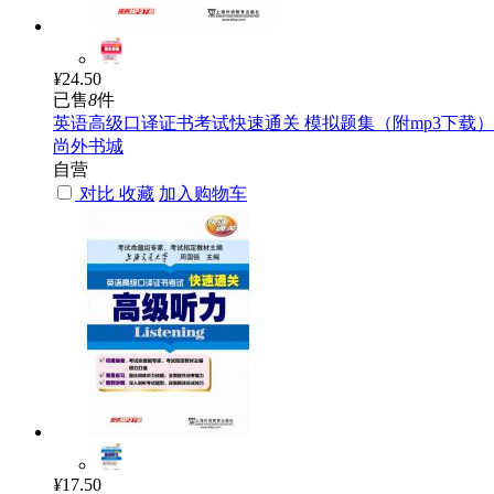
¥
24.50
已售
8
件
英语高级口译证书考试快速通关 模拟题集（附mp3下载）
尚外书城
自营
对比
收藏
加入购物车
¥
17.50