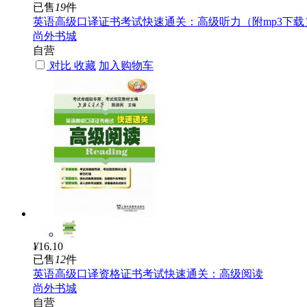
已售
19
件
英语高级口译证书考试快速通关：高级听力（附mp3下载
尚外书城
自营
对比
收藏
加入购物车
¥
16.10
已售
12
件
英语高级口译资格证书考试快速通关：高级阅读
尚外书城
自营