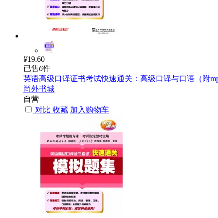
¥
19.60
已售
6
件
英语高级口译证书考试快速通关：高级口译与口语（附mp
尚外书城
自营
对比
收藏
加入购物车