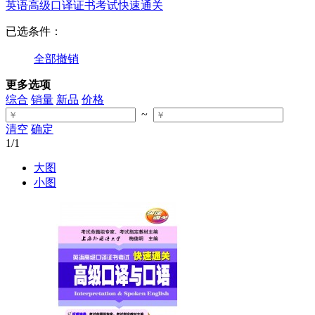
英语高级口译证书考试快速通关
已选条件：
全部撤销
更多选项
综合
销量
新品
价格
~
清空
确定
1
/1
大图
小图