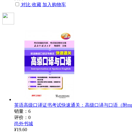
对比
收藏
加入购物车
英语高级口译证书考试快速通关：高级口译与口语（附mp
销量：6
评价：0
尚外书城
¥
19.60