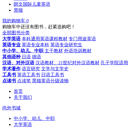
朗文国际儿童英语
黑猫
我的购物车
0
购物车中还没有图书，赶紧选购吧！
全部图书分类
大学英语
本科通用英语课程教材
专门用途英语
英语专业
英语专业本科
英语专业研究生
中小学、幼儿、中职
主干教材
外语培训教材
其他语种
日语
德语
汉语、对外汉语
汉语教材、21世纪对外汉语教材
孔子学院适用
学术著作
语言研究
文学与文学史
工具书
英语工具书
日语工具书
点读书
点读笔
黑猫英语分级读物
首页
关于我们
尚外书城
中小学、幼儿、中职
大学英语