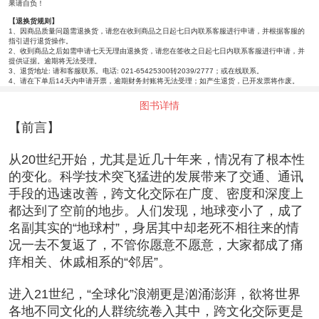
果请自负！
【退换货规则】
1、因商品质量问题需退换货，请您在收到商品之日起七日内联系客服进行申请，并根据客服的
指引进行退货操作。
2、收到商品之后如需申请七天无理由退换货，请您在签收之日起七日内联系客服进行申请，并
提供证据。逾期将无法受理。
3、退货地址: 请和客服联系。电话: 021-65425300转2039/2777；或在线联系。
4、请在下单后14天内申请开票，逾期财务封账将无法受理；如产生退货，已开发票将作废。
图书详情
【前言】
从20世纪开始，尤其是近几十年来，情况有了根本性
的变化。科学技术突飞猛进的发展带来了交通、通讯
手段的迅速改善，跨文化交际在广度、密度和深度上
都达到了空前的地步。人们发现，地球变小了，成了
名副其实的“地球村”，身居其中却老死不相往来的情
况一去不复返了，不管你愿意不愿意，大家都成了痛
痒相关、休戚相系的“邻居”。
进入21世纪，“全球化”浪潮更是汹涌澎湃，欲将世界
各地不同文化的人群统统卷入其中，跨文化交际更是