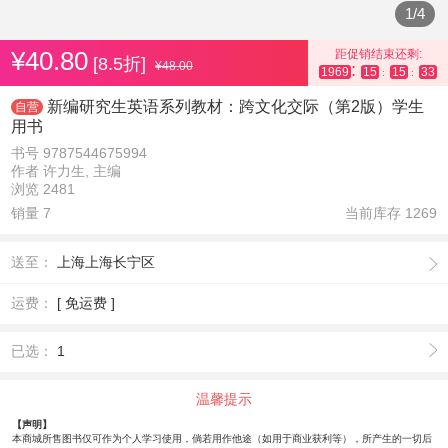
1
/
4
¥40.80
距促销结束还剩:
[8.5折]
¥48.00
:
1969
15
15
32
:
:
新编研究生英语系列教材：跨文化交际（第2版）学生
自营
用书
书号 9787544675994
作者 许力生, 主编
浏览 2481
销量 7
当前库存
1269
送至：
上海上海长宁区
运费：
[ 免运费 ]
已选：
1
温馨提示
【声明】
本商城所售图书仅可作为个人学习使用，倘若用作他途（如用于商业获利等），所产生的一切后