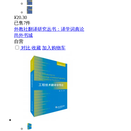
¥
20.30
已售
7
件
外教社翻译研究丛书：译学词典论
尚外书城
自营
对比
收藏
加入购物车