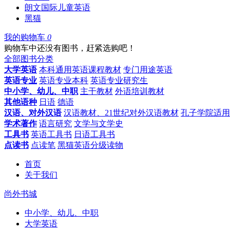
朗文国际儿童英语
黑猫
我的购物车
0
购物车中还没有图书，赶紧选购吧！
全部图书分类
大学英语
本科通用英语课程教材
专门用途英语
英语专业
英语专业本科
英语专业研究生
中小学、幼儿、中职
主干教材
外语培训教材
其他语种
日语
德语
汉语、对外汉语
汉语教材、21世纪对外汉语教材
孔子学院适用
学术著作
语言研究
文学与文学史
工具书
英语工具书
日语工具书
点读书
点读笔
黑猫英语分级读物
首页
关于我们
尚外书城
中小学、幼儿、中职
大学英语