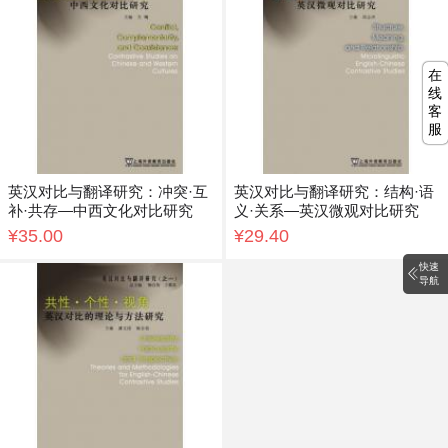
在
线
客
服
英汉对比与翻译研究：冲突·互
英汉对比与翻译研究：结构·语
补·共存—中西文化对比研究
义·关系—英汉微观对比研究
¥35.00
¥29.40
快速
导航