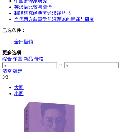
中国翻译家研究
英汉语比较与翻译
翻译研究经典著述汉译丛书
当代西方叙事学前沿理论的翻译与研究
已选条件：
全部撤销
更多选项
综合
销量
新品
价格
~
清空
确定
3
/3
大图
小图