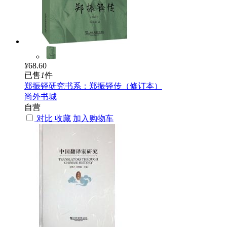
¥
68.60
已售
1
件
郑振铎研究书系：郑振铎传（修订本）
尚外书城
自营
对比
收藏
加入购物车