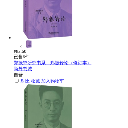
¥
82.60
已售
0
件
郑振铎研究书系：郑振铎论（修订本）
尚外书城
自营
对比
收藏
加入购物车