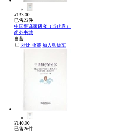
¥
133.00
已售
23
件
中国翻译家研究（当代卷）
尚外书城
自营
对比
收藏
加入购物车
¥
140.00
已售
26
件