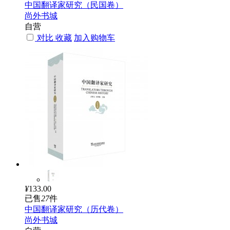
中国翻译家研究（民国卷）
尚外书城
自营
对比
收藏
加入购物车
¥
133.00
已售
27
件
中国翻译家研究（历代卷）
尚外书城