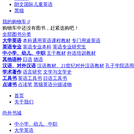
朗文国际儿童英语
黑猫
我的购物车
0
购物车中还没有图书，赶紧选购吧！
全部图书分类
大学英语
本科通用英语课程教材
专门用途英语
英语专业
英语专业本科
英语专业研究生
中小学、幼儿、中职
主干教材
外语培训教材
其他语种
日语
德语
汉语、对外汉语
汉语教材、21世纪对外汉语教材
孔子学院适用
学术著作
语言研究
文学与文学史
工具书
英语工具书
日语工具书
点读书
点读笔
黑猫英语分级读物
首页
关于我们
尚外书城
中小学、幼儿、中职
大学英语