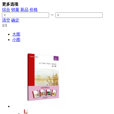
更多选项
综合
销量
新品
价格
~
清空
确定
1
/1
大图
小图