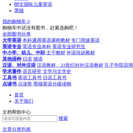
朗文国际儿童英语
黑猫
我的购物车
0
购物车中还没有图书，赶紧选购吧！
全部图书分类
大学英语
本科通用英语课程教材
专门用途英语
英语专业
英语专业本科
英语专业研究生
中小学、幼儿、中职
主干教材
外语培训教材
其他语种
日语
德语
汉语、对外汉语
汉语教材、21世纪对外汉语教材
孔子学院适用
学术著作
语言研究
文学与文学史
工具书
英语工具书
日语工具书
点读书
点读笔
黑猫英语分级读物
首页
关于我们
文档帮助中心
搜索
文章分类列表