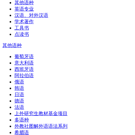
其他语种
英语专业
汉语、对外汉语
学术著作
工具书
点读书
其他语种
葡萄牙语
意大利语
西班牙语
阿拉伯语
俄语
韩语
日语
德语
法语
上外研究生教材基金项目
多语种
外教社图解外语语法系列
希腊语