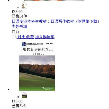
¥
33.60
已售
54
件
日语专业本科生教材：日语写作教程（附网络下载）
尚外书城
自营
对比
收藏
加入购物车
¥
18.00
已售
64
件