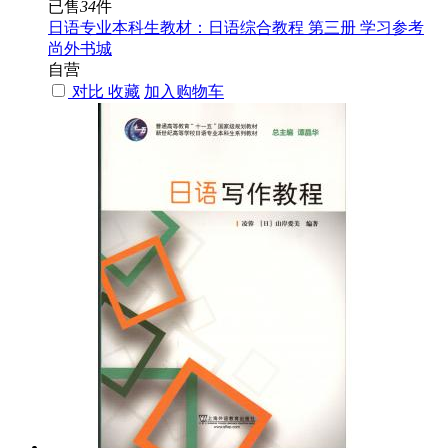
已售
34
件
日语专业本科生教材：日语综合教程 第三册 学习参考
尚外书城
自营
对比
收藏
加入购物车