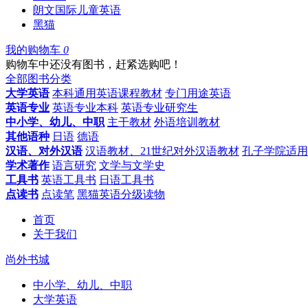
朗文国际儿童英语
黑猫
我的购物车
0
购物车中还没有图书，赶紧选购吧！
全部图书分类
大学英语
本科通用英语课程教材
专门用途英语
英语专业
英语专业本科
英语专业研究生
中小学、幼儿、中职
主干教材
外语培训教材
其他语种
日语
德语
汉语、对外汉语
汉语教材、21世纪对外汉语教材
孔子学院适用
学术著作
语言研究
文学与文学史
工具书
英语工具书
日语工具书
点读书
点读笔
黑猫英语分级读物
首页
关于我们
尚外书城
中小学、幼儿、中职
大学英语