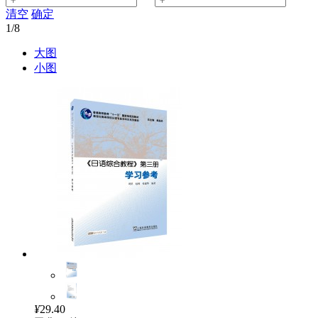
清空
确定
1
/8
大图
小图
¥
29.40