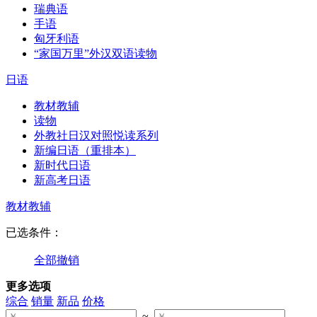
瑞典语
手语
匈牙利语
“家国万里”外汉双语读物
日语
教材教辅
读物
外教社日汉对照悦读系列
新编日语（重排本）
新时代日语
新高考日语
教材教辅
已选条件：
全部撤销
更多选项
综合
销量
新品
价格
~