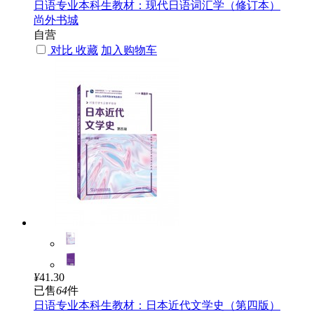
日语专业本科生教材：现代日语词汇学（修订本）
尚外书城
自营
对比
收藏
加入购物车
¥
41.30
已售
64
件
日语专业本科生教材：日本近代文学史（第四版）