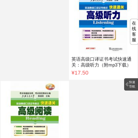
在
线
客
服
英语高级口译证书考试快速通
关：高级听力（附mp3下载）
¥17.50
快速
导航