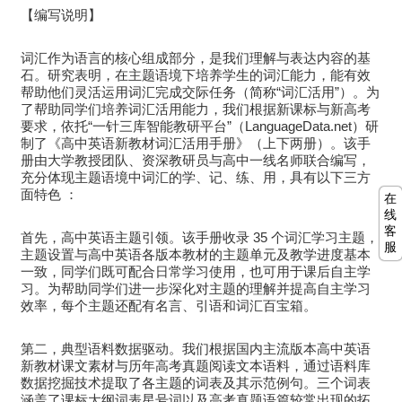
【编写说明】
词汇作为语言的核心组成部分，是我们理解与表达内容的基
石。研究表明，在主题语境下培养学生的词汇能力，能有效
帮助他们灵活运用词汇完成交际任务（简称“词汇活用”）。为
了帮助同学们培养词汇活用能力，我们根据新课标与新高考
要求，依托“一针三库智能教研平台”（LanguageData.net）研
制了《高中英语新教材词汇活用手册》（上下两册）。该手
册由大学教授团队、资深教研员与高中一线名师联合编写，
充分体现主题语境中词汇的学、记、练、用，具有以下三方
面特色 ：
在
线
客
首先，高中英语主题引领。该手册收录 35 个词汇学习主题，
服
主题设置与高中英语各版本教材的主题单元及教学进度基本
一致，同学们既可配合日常学习使用，也可用于课后自主学
习。为帮助同学们进一步深化对主题的理解并提高自主学习
效率，每个主题还配有名言、引语和词汇百宝箱。
第二，典型语料数据驱动。我们根据国内主流版本高中英语
新教材课文素材与历年高考真题阅读文本语料，通过语料库
数据挖掘技术提取了各主题的词表及其示范例句。三个词表
涵盖了课标大纲词表星号词以及高考真题语篇较常出现的拓