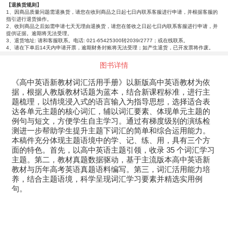
【退换货规则】
1、因商品质量问题需退换货，请您在收到商品之日起七日内联系客服进行申请，并根据客服的
指引进行退货操作。
2、收到商品之后如需申请七天无理由退换货，请您在签收之日起七日内联系客服进行申请，并
提供证据。逾期将无法受理。
3、退货地址: 请和客服联系。电话: 021-65425300转2039/2777；或在线联系。
4、请在下单后14天内申请开票，逾期财务封账将无法受理；如产生退货，已开发票将作废。
图书详情
《高中英语新教材词汇活用手册》以新版高中英语教材为依
据，根据人教版教材话题为蓝本，结合新课程标准，进行主
题梳理，以情境浸入式的语言输入为指导思想，选择适合表
达各单元主题的核心词汇，辅以词汇要素、体现单元主题的
例句与短文，方便学生自主学习。通过有梯度级别的演练检
测进一步帮助学生提升主题下词汇的简单和综合运用能力。
本稿件充分体现主题语境中的学、记、练、用，具有三个方
面的特色。首先，以高中英语主题引领，收录 35 个词汇学习
主题。第二，教材真题数据驱动，基于主流版本高中英语新
教材与历年高考英语真题语料编写。第三，词汇活用能力培
养，结合主题语境，科学呈现词汇学习要素并精选实用例
句。