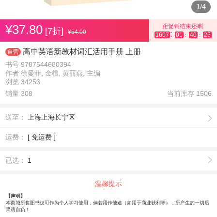
1
/
4
¥37.80
距促销结束还剩:
[7折]
¥54.00
:
1607
01
40
25
:
:
高中英语新教材词汇活用手册 上册
自营
书号 9787544680394
作者 徐曼菲, 金檀, 黄丽燕, 主编
浏览 34253
销量 308
当前库存
1506
送至：
上海上海长宁区
运费：
[ 免运费 ]
已选：
1
温馨提示
【声明】
本商城所售图书仅可作为个人学习使用，倘若用作他途（如用于商业获利等），所产生的一切后
果请自负！