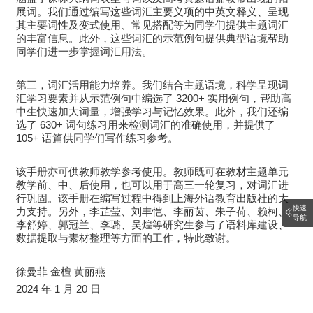
展词。我们通过编写这些词汇主要义项的中英文释义、呈现
其主要词性及变式使用、常见搭配等为同学们提供主题词汇
的丰富信息。此外，这些词汇的示范例句提供典型语境帮助
同学们进一步掌握词汇用法。
第三，词汇活用能力培养。我们结合主题语境，科学呈现词
汇学习要素并从示范例句中编选了 3200+ 实用例句，帮助高
中生快速加大词量，增强学习与记忆效果。此外，我们还编
选了 630+ 词句练习用来检测词汇的准确使用，并提供了
105+ 语篇供同学们写作练习参考。
该手册亦可供教师教学参考使用。教师既可在教材主题单元
教学前、中、后使用，也可以用于高三一轮复习，对词汇进
行巩固。该手册在编写过程中得到上海外语教育出版社的大
快速
力支持。另外，李芷莹、刘丰恺、李丽茵、朱子荷、赖柯、
导航
李舒婷、郭冠兰、李璐、吴煌等研究生参与了语料库建设、
数据提取与素材整理等方面的工作，特此致谢。
徐曼菲 金檀 黄丽燕
2024 年 1 月 20 日