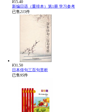
¥
15.40
新编日语（重排本）第1册 学习参考
已售
215
件
¥
31.50
日本俳句三百句赏析
已售
95
件