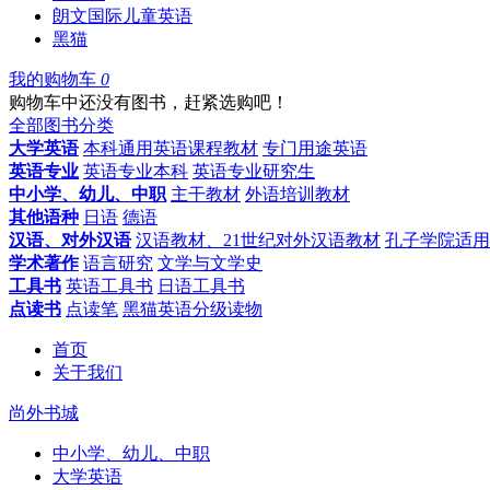
朗文国际儿童英语
黑猫
我的购物车
0
购物车中还没有图书，赶紧选购吧！
全部图书分类
大学英语
本科通用英语课程教材
专门用途英语
英语专业
英语专业本科
英语专业研究生
中小学、幼儿、中职
主干教材
外语培训教材
其他语种
日语
德语
汉语、对外汉语
汉语教材、21世纪对外汉语教材
孔子学院适用
学术著作
语言研究
文学与文学史
工具书
英语工具书
日语工具书
点读书
点读笔
黑猫英语分级读物
首页
关于我们
尚外书城
中小学、幼儿、中职
大学英语