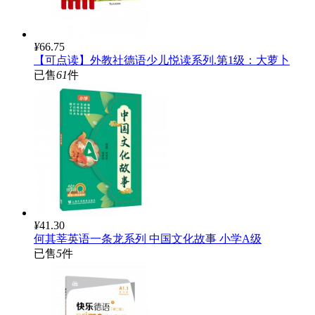
¥
66.75
【可点读】外教社德语少儿悦读系列.第1级：大萝卜
已售
61
件
¥
41.30
何其莘英语一条龙系列 中国文化故事 小学A级
已售
5
件