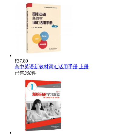
¥
37.80
高中英语新教材词汇活用手册 上册
已售
308
件