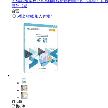
“中等职业学校公共基础课程配套教学用书”《英语》 拓展模
尚外书城
自营
对比
收藏
加入购物车
¥
11.40
已售
0
件