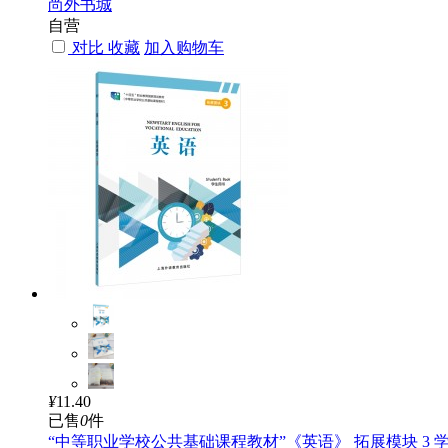
尚外书城
自营
对比
收藏
加入购物车
¥
11.40
已售
0
件
“中等职业学校公共基础课程教材”《英语》 拓展模块 3 