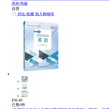
尚外书城
自营
对比
收藏
加入购物车
¥
36.40
已售
0
件