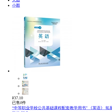
大图
小图
¥
37.10
已售
0
件
“中等职业学校公共基础课程配套教学用书” 《英语》 拓展