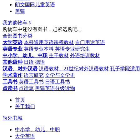
朗文国际儿童英语
黑猫
我的购物车
0
购物车中还没有图书，赶紧选购吧！
全部图书分类
大学英语
本科通用英语课程教材
专门用途英语
英语专业
英语专业本科
英语专业研究生
中小学、幼儿、中职
主干教材
外语培训教材
其他语种
日语
德语
汉语、对外汉语
汉语教材、21世纪对外汉语教材
孔子学院适用
学术著作
语言研究
文学与文学史
工具书
英语工具书
日语工具书
点读书
点读笔
黑猫英语分级读物
首页
关于我们
尚外书城
中小学、幼儿、中职
大学英语