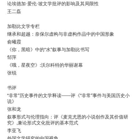
论埃德加·爱伦·坡文学批评的影响及其局限性
王二磊
加勒比文学专栏
继承和超越：奈保尔虚构与非虚构作品中的中国形象
俞曦霞
《你，黑暗》中的“水”叙事与加勒比书写
邹萍
《哦，星夜空》:沃尔科特的华丽谢幕
张锐
书评
“非常”历史事件的文学释读——评《“非常”事件与美国历史小
说》
张和龙
叙事形式与伦理指向：评《麦克尤恩的小说创作及其价值研
究》,兼论形式文化批评的基本范式
李亚飞
外国文学研究的中国视角