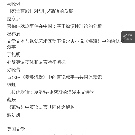
马晓俐
《死亡宫殿》对“进步”话语的质疑
赵京京
萧伯纳戏剧事件在中国：基于操演性理论的分析
杨祎辰
快速
导航
文学文本与视觉艺术互动下伍尔夫小说《海浪》中的跨媒介
叙事
丁礼明
乔叟英语变体和语言特征初探
孙晓蕾
古尔纳《赞美沉默》中的言说叙事与共同体意识
钱虹
与传统对话：夏洛特·史密斯的浪漫主义诗学
蔡乐
《瓦特》中英语语言共同体之解构
魏妍妍
美国文学