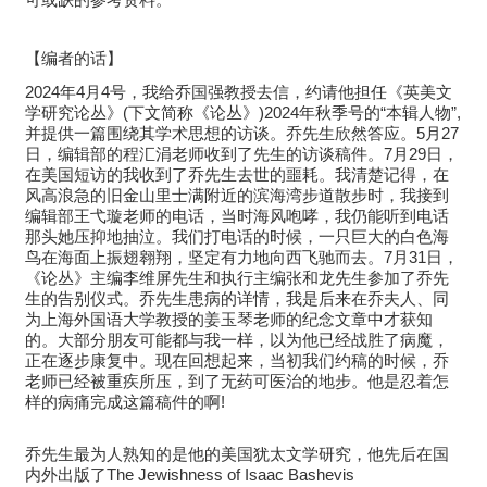
【编者的话】
2024年4月4号，我给乔国强教授去信，约请他担任《英美文
学研究论丛》(下文简称《论丛》)2024年秋季号的“本辑人物”,
并提供一篇围绕其学术思想的访谈。乔先生欣然答应。5月27
日，编辑部的程汇涓老师收到了先生的访谈稿件。7月29日，
在美国短访的我收到了乔先生去世的噩耗。我清楚记得，在
风高浪急的旧金山里士满附近的滨海湾步道散步时，我接到
编辑部王弋璇老师的电话，当时海风咆哮，我仍能听到电话
那头她压抑地抽泣。我们打电话的时候，一只巨大的白色海
鸟在海面上振翅翱翔，坚定有力地向西飞驰而去。7月31日，
《论丛》主编李维屏先生和执行主编张和龙先生参加了乔先
生的告别仪式。乔先生患病的详情，我是后来在乔夫人、同
为上海外国语大学教授的姜玉琴老师的纪念文章中才获知
的。大部分朋友可能都与我一样，以为他已经战胜了病魔，
正在逐步康复中。现在回想起来，当初我们约稿的时候，乔
老师已经被重疾所压，到了无药可医治的地步。他是忍着怎
样的病痛完成这篇稿件的啊!
乔先生最为人熟知的是他的美国犹太文学研究，他先后在国
内外出版了The Jewishness of Isaac Bashevis