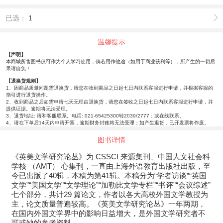
已选：
1
温馨提示
【声明】
本商城所售图书仅可作为个人学习使用，倘若用作他途（如用于商业获利等），所产生的一切后
果请自负！
【退换货规则】
1、因商品质量问题需退换货，请您在收到商品之日起七日内联系客服进行申请，并根据客服的
指引进行退货操作。
2、收到商品之后如需申请七天无理由退换货，请您在签收之日起七日内联系客服进行申请，并
提供证据。逾期将无法受理。
3、退货地址: 请和客服联系。电话: 021-65425300转2039/2777；或在线联系。
4、请在下单后14天内申请开票，逾期财务封账将无法受理；如产生退货，已开发票将作废。
图书详情
《英美文学研究论丛》为 CSSCI 来源集刊、中国人文社会科
学核 （AMT） 心集刊，一直由上海外语教育出版社出版，至
今已出版了40辑，本稿为第41辑。本稿分为“学者访谈”“英国
文学”“美国文学”“文学理论”“加勒比文学专栏”“书评”“会议综述”
七个部分，共计29 篇论文，作者以各大高校外国文学教授为
主，论文质量普遍较高。《英美文学研究论丛》一年两期，
在国内外国文学界中的影响日益增大，是外国文学研究者不
可或缺的参考资料。