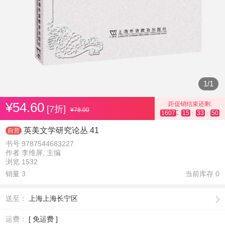
1
/
1
¥54.60
距促销结束还剩:
[7折]
¥78.00
:
1607
15
33
50
:
:
英美文学研究论丛 41
自营
书号 9787544683227
作者 李维屏, 主编
浏览 1532
销量 3
当前库存
0
送至：
上海上海长宁区
运费：
[ 免运费 ]