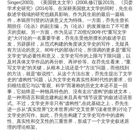
Singer(2003)、《美国犹太文学》(2008,修订版2019)、《贝娄
学术史研究》(2014)等。在深耕美国犹太文学的同时，先生在
叙述学领域的研究也颇具影响。作为其生前的最后一篇稿
件，本辑所刊登的访谈意义尤为特殊。一方面，乔先生曾长
期担任《论丛》的副主编，为《论丛》的发展做出了不可磨
灭的贡献。另一方面，作为见证了20世纪80年代“重写文学
史”大讨论的一名重要学者，乔先生受他所擅长的叙述学启
发，另辟蹊径，从范式构建的角度谈文学史的写作，无疑具
有方法论的意义。80年代的那场讨论，所强调的更多是“重写
文学史”的必要性和意义，文学史写作的上限与下限问题，以
及对具体文学作品的再分析、再评价等。在乔先生看来，“重
写文学史”的关键，从根本上说还是个“方法”问题，而他找到
的方法，就是“叙说性”。从这个方法出发，乔先生提出了文学
史的“虚构性”问题，认为文学史有真实性和时代性的要求，但
归根结底它与以“客观、科学”而著称的历史文本还不是一回
事，它始终是一种独具特色的、没有走出“虚构”的叙述文本，
是一种用语言和观念建构起来且具有“情节设置”的叙述话语形
式。不过，文学史并非只有“虚构性”,在此基础之上，乔先生
进一步从“真实世界”(文本世界)和“交叉世界”(读者世界)讨论了
文学史的写作。如此，乔先生构建了文学史写作中的虚构
性、真实性和交叉性的三重世界，形成了一个文学史叙述原
理的理论框架。