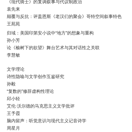
《现代骑士》的复调叙事与代议制政治
袁先来
颠覆与反抗：评盖恩斯《老汉们的聚会》哥特空间叙事特色
王苑苑
归域：美国印第安小说中“地方”的想象与重构
孙小芳
论《榆树下的欲望》舞台艺术与其对话性之关联
李慧敏
文学理论
诗性隐喻与文学创作互鉴研究
孙毅
“复数的”修辞虚构性理论
邱小轻
艾伦·沃尔德的马克思主义文学批评
王予霞
脑内留声：听觉意识与现代主义记音诗学
周星月