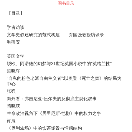
图书目录
【目录】
学者访谈
文学史叙述研究的范式构建——乔国强教授访谈录
毛燕安
英国文学
脱欧、阿诺德的幻梦与21世纪英国小说中的“英格兰性”
梁晓晖
“自私的粉色老派自由主义者”:以奥登《死亡之舞》的结局为
中心
张强
向外看：弗吉尼亚·伍尔夫的反彻底主观化叙事
隋晓获
生命政治视角下《居里厄斯·恺撒》中的权力之争
许展
《奥利农场》中的饮茶场景与情感结构