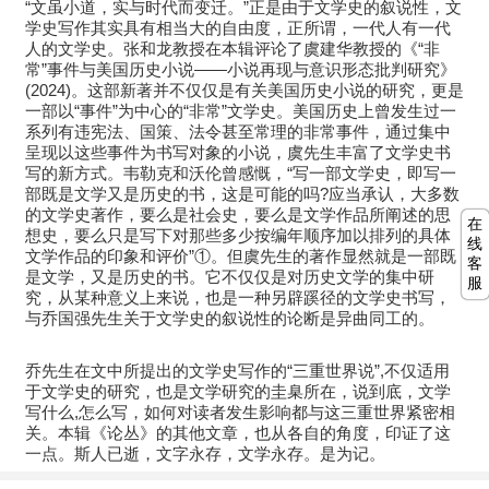
“文虽小道，实与时代而变迁。”正是由于文学史的叙说性，文
学史写作其实具有相当大的自由度，正所谓，一代人有一代
人的文学史。张和龙教授在本辑评论了虞建华教授的《“非
常”事件与美国历史小说——小说再现与意识形态批判研究》
(2024)。这部新著并不仅仅是有关美国历史小说的研究，更是
一部以“事件”为中心的“非常”文学史。美国历史上曾发生过一
系列有违宪法、国策、法令甚至常理的非常事件，通过集中
呈现以这些事件为书写对象的小说，虞先生丰富了文学史书
写的新方式。韦勒克和沃伦曾感慨，“写一部文学史，即写一
部既是文学又是历史的书，这是可能的吗?应当承认，大多数
的文学史著作，要么是社会史，要么是文学作品所阐述的思
在
想史，要么只是写下对那些多少按编年顺序加以排列的具体
线
文学作品的印象和评价”①。但虞先生的著作显然就是一部既
客
是文学，又是历史的书。它不仅仅是对历史文学的集中研
服
究，从某种意义上来说，也是一种另辟蹊径的文学史书写，
与乔国强先生关于文学史的叙说性的论断是异曲同工的。
乔先生在文中所提出的文学史写作的“三重世界说”,不仅适用
于文学史的研究，也是文学研究的圭臬所在，说到底，文学
写什么,怎么写，如何对读者发生影响都与这三重世界紧密相
关。本辑《论丛》的其他文章，也从各自的角度，印证了这
一点。斯人已逝，文字永存，文学永存。是为记。