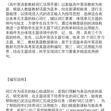
《高中英语新教材词汇活用手册》以新版高中英语教材为依
据，根据人教版教材话题为蓝本，结合新课程标准，进行主
题梳理，以情境浸入式的语言输入为指导思想，选择适合表
达各单元主题的核心词汇，辅以词汇要素、体现单元主题的
例句与短文，方便学生自主学习。通过有梯度级别的演练检
测进一步帮助学生提升主题下词汇的简单和综合运用能力。
本稿件充分体现主题语境中的学、记、练、用，具有三个方
面的特色。首先，以高中英语主题引领，收录 35 个词汇学习
主题。第二，教材真题数据驱动，基于主流版本高中英语新
教材与历年高考英语真题语料编写。第三，词汇活用能力培
养，结合主题语境，科学呈现词汇学习要素并精选实用例
句。
【编写说明】
词汇作为语言的核心组成部分，是我们理解与表达内容的基
石。研究表明，在主题语境下培养学生的词汇能力，能有效
帮助他们灵活运用词汇完成交际任务（简称“词汇活用”）。为
了帮助同学们培养词汇活用能力，我们根据新课标与新高考
要求，依托“一针三库智能教研平台”（LanguageData.net）研