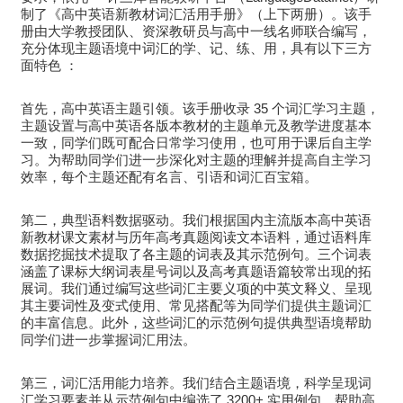
制了《高中英语新教材词汇活用手册》（上下两册）。该手
册由大学教授团队、资深教研员与高中一线名师联合编写，
充分体现主题语境中词汇的学、记、练、用，具有以下三方
面特色 ：
首先，高中英语主题引领。该手册收录 35 个词汇学习主题，
主题设置与高中英语各版本教材的主题单元及教学进度基本
一致，同学们既可配合日常学习使用，也可用于课后自主学
习。为帮助同学们进一步深化对主题的理解并提高自主学习
效率，每个主题还配有名言、引语和词汇百宝箱。
第二，典型语料数据驱动。我们根据国内主流版本高中英语
新教材课文素材与历年高考真题阅读文本语料，通过语料库
数据挖掘技术提取了各主题的词表及其示范例句。三个词表
涵盖了课标大纲词表星号词以及高考真题语篇较常出现的拓
展词。我们通过编写这些词汇主要义项的中英文释义、呈现
其主要词性及变式使用、常见搭配等为同学们提供主题词汇
的丰富信息。此外，这些词汇的示范例句提供典型语境帮助
同学们进一步掌握词汇用法。
第三，词汇活用能力培养。我们结合主题语境，科学呈现词
汇学习要素并从示范例句中编选了 3200+ 实用例句，帮助高