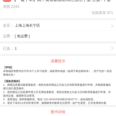
浏览 2243
当前库存
971
送至：
上海上海长宁区
运费：
[ 免运费 ]
已选：
1
温馨提示
【声明】
本商城所售图书仅可作为个人学习使用，倘若用作他途（如用于商业获利等），所产生的一切后
果请自负！
【退换货规则】
1、因商品质量问题需退换货，请您在收到商品之日起七日内联系客服进行申请，并根据客服的
指引进行退货操作。
2、收到商品之后如需申请七天无理由退换货，请您在签收之日起七日内联系客服进行申请，并
提供证据。逾期将无法受理。
3、退货地址: 请和客服联系。电话: 021-65425300转2039/2777；或在线联系。
4、请在下单后14天内申请开票，逾期财务封账将无法受理；如产生退货，已开发票将作废。
图书详情