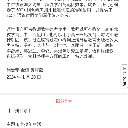
中生快速加大词量，增强学习与记忆效果。此外，我们还编
选了 630+ 词句练习用来检测词汇的准确使用，并提供了
105+ 语篇供同学们写作练习参考。
该手册亦可供教师教学参考使用。教师既可在教材主题单元
教学前、中、后使用，也可以用于高三一轮复习，对词汇进
行巩固。该手册在编写过程中得到上海外语教育出版社的大
力支持。另外，李芷莹、刘丰恺、李丽茵、朱子荷、赖柯、
李舒婷、郭冠兰、李璐、吴煌等研究生参与了语料库建设、
数据提取与素材整理等方面的工作，特此致谢。
在
徐曼菲 金檀 黄丽燕
线
2024 年 1 月 20 日
客
服
图书目录
【上册目录】
主题 1 青少年生活