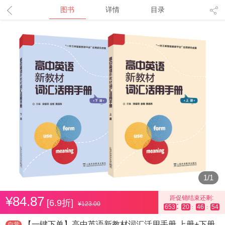
图书
详情
目录
1
/
1
¥84.87
距促销结束还剩:
[6.9折]
¥123.00
:
653
20
46
53
:
:
【一键下单】高中英语新教材词汇活用手册 上册+下册
自营