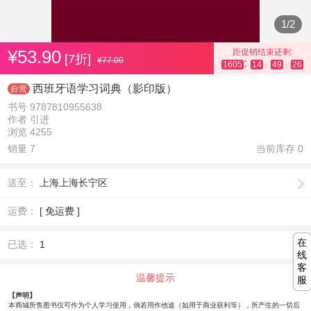
1
/
2
¥53.90
距促销结束还剩:
[7折]
¥77.00
:
1605
14
49
26
:
:
西班牙语学习词典（影印版）
自营
书号 9787810955638
作者 引进
浏览 4255
销量 7
当前库存
0
送至：
上海上海长宁区
运费：
[ 免运费 ]
在
已选：
1
线
客
温馨提示
服
【声明】
本商城所售图书仅可作为个人学习使用，倘若用作他途（如用于商业获利等），所产生的一切后