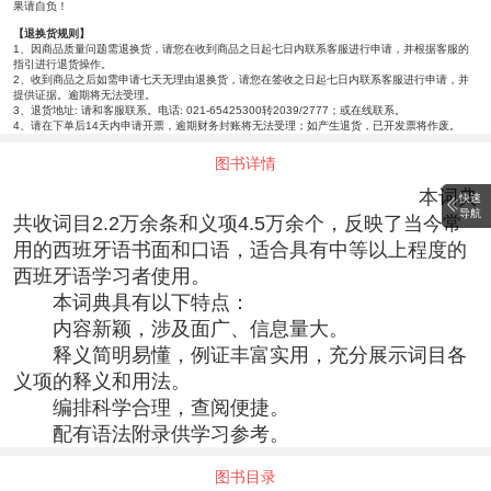
果请自负！
【退换货规则】
1、因商品质量问题需退换货，请您在收到商品之日起七日内联系客服进行申请，并根据客服的
指引进行退货操作。
2、收到商品之后如需申请七天无理由退换货，请您在签收之日起七日内联系客服进行申请，并
提供证据。逾期将无法受理。
3、退货地址: 请和客服联系。电话: 021-65425300转2039/2777；或在线联系。
4、请在下单后14天内申请开票，逾期财务封账将无法受理；如产生退货，已开发票将作废。
图书详情
本词典
快速
导航
共收词目2.2万余条和义项4.5万余个，反映了当今常
用的西班牙语书面和口语，适合具有中等以上程度的
西班牙语学习者使用。
本词典具有以下特点：
内容新颖，涉及面广、信息量大。
释义简明易懂，例证丰富实用，充分展示词目各
义项的释义和用法。
编排科学合理，查阅便捷。
配有语法附录供学习参考。
图书目录