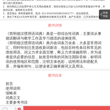
指引进行退货操作。
2、收到商品之后如需申请七天无理由退换货，请您在签收之日起七日内联系客服进行申请，并
提供证据。逾期将无法受理。
快速
3、退货地址: 请和客服联系。电话: 021-65425300转2039/2777；或在线联系。
导航
4、请在下单后14天内申请开票，逾期财务封账将无法受理；如产生退货，已开发票将作废。
图书详情
《简明德汉惯用语词典》典是一部综合性词典，主要供从事
德语翻译与教学工作及学习德语的读俐使用。
《简明德汉惯用语词典》典共收词条万余条，大多是常用词
汇，同时特别注意选收新词新语，包括百科性条目和常见的
俚俗用语。词义力求全面完整，释义力求准确简明，并为读
者提供必要的信息，如发音特殊的词加注国际音标，标明词
语的使用地区和范围，注明文体色彩，说明用法和搭配关
系，并编有例句，以便读者正确掌握词义及用法。
图书目录
前言
使用说明
缩略表
词典正文
主要参考书目
0