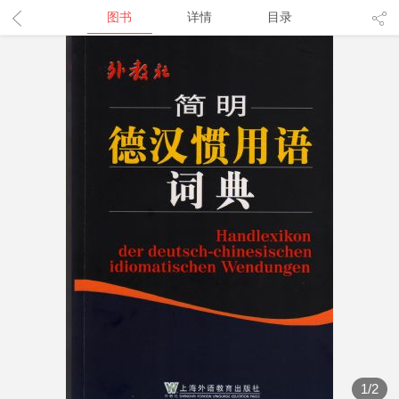
图书
详情
目录
1
/
2