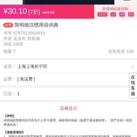
¥30.10
距促销结束还剩:
[7折]
¥43.00
:
1605
14
48
00
:
:
简明德汉惯用语词典
自营
书号 9787810959933
作者 吴永年 郑寿康
浏览 5938
销量 7
当前库存
158
送至：
上海上海长宁区
在
运费：
[ 免运费 ]
线
客
服
已选：
1
温馨提示
【声明】
本商城所售图书仅可作为个人学习使用，倘若用作他途（如用于商业获利等），所产生的一切后
果请自负！
【退换货规则】
1、因商品质量问题需退换货，请您在收到商品之日起七日内联系客服进行申请，并根据客服的