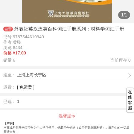
1
/
1
外教社英汉汉英百科词汇手册系列：材料学词汇手册
自营
书号 9787544610940
作者 黄聆
浏览 6434
价格
¥17.00
销量 6
当前库存
0
送至：
上海上海长宁区
运费：
[ 免运费 ]
在
线
已选：
1
客
服
温馨提示
【声明】
本商城所售图书仅可作为个人学习使用，倘若用作他途（如用于商业获利等），所产生的一切后
果请自负！