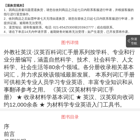
【退换货规则】
1、因商品质量问题需退换货，请您在收到商品之日起七日内联系客服进行申请，并根据客服的
指引进行退货操作。
2、收到商品之后如需申请七天无理由退换货，请您在签收之日起七日内联系客服进行申请，并
提供证据。逾期将无法受理。
3、退货地址: 请和客服联系。电话: 021-65425300转2039/2777；或在线联系。
4、请在下单后14天内申请开票，逾期财务封账将无法受理；如产生退货，已开发票将作废。
快速
图书详情
导航
外教社英汉·汉英百科词汇手册系列按学科、专业和行
业分册编写，涵盖自然科学、技术、社会科学、人文
科学、社会生活等80余个领域。各分册收录相关基本
词汇，并力求反映该领域最新发展。 本系列词汇手册
可供相关专业人员学习专业英语、丰富专业知识和从
事翻译参考之用。 《英汉·汉英材料学词汇手
册》 ★ 收录材料学基本词汇 ★ 英汉、汉英双向收词
约12,000余条 ★ 为材料学专业英语入门工具书。
图书目录
序
前言