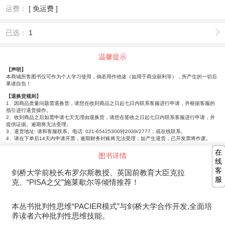
运费：
[ 免运费 ]
已选：
1
温馨提示
【声明】
本商城所售图书仅可作为个人学习使用，倘若用作他途（如用于商业获利等），所产生的一切后
果请自负！
【退换货规则】
1、因商品质量问题需退换货，请您在收到商品之日起七日内联系客服进行申请，并根据客服的
指引进行退货操作。
2、收到商品之后如需申请七天无理由退换货，请您在签收之日起七日内联系客服进行申请，并
提供证据。逾期将无法受理。
3、退货地址: 请和客服联系。电话: 021-65425300转2039/2777；或在线联系。
4、请在下单后14天内申请开票，逾期财务封账将无法受理；如产生退货，已开发票将作废。
在
图书详情
线
客
剑桥大学前校长布罗尔斯教授、英国前教育大臣克拉
服
克、“PISA之父”施莱歇尔等倾情推荐！
本丛书批判性思维“PACIER模式”与剑桥大学合作开发,全面培
养读者六种批判性思维技能。