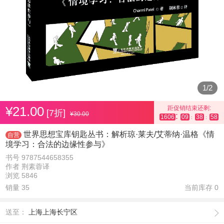
1
/
2
¥21.00
距促销结束还剩:
[7折]
¥30.00
:
1606
09
38
57
:
:
世界思想宝库钥匙丛书：解析琼·莱夫/艾蒂纳·温格《情
自营
境学习：合法的边缘性参与》
书号 9787544658355
作者 荆素蓉译
浏览 5846
销量 35
当前库存
0
送至：
上海上海长宁区