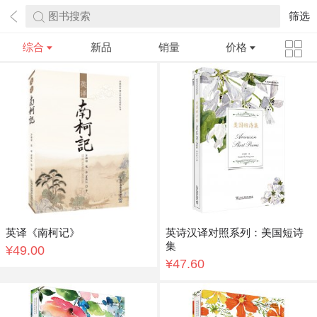
图书搜索
筛选
综合
新品
销量
价格
英译《南柯记》
英诗汉译对照系列：美国短诗
集
¥49.00
¥47.60