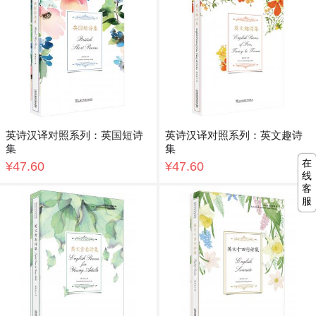
英诗汉译对照系列：英国短诗
英诗汉译对照系列：英文趣诗
集
集
在
¥47.60
¥47.60
线
客
服