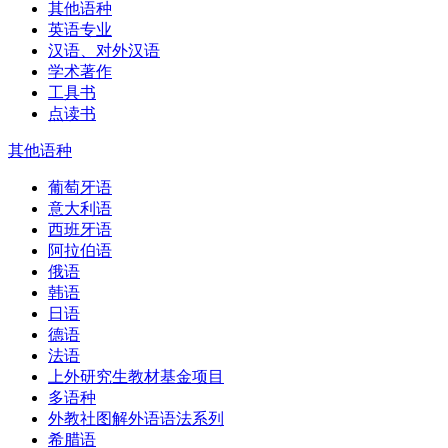
其他语种
英语专业
汉语、对外汉语
学术著作
工具书
点读书
其他语种
葡萄牙语
意大利语
西班牙语
阿拉伯语
俄语
韩语
日语
德语
法语
上外研究生教材基金项目
多语种
外教社图解外语语法系列
希腊语