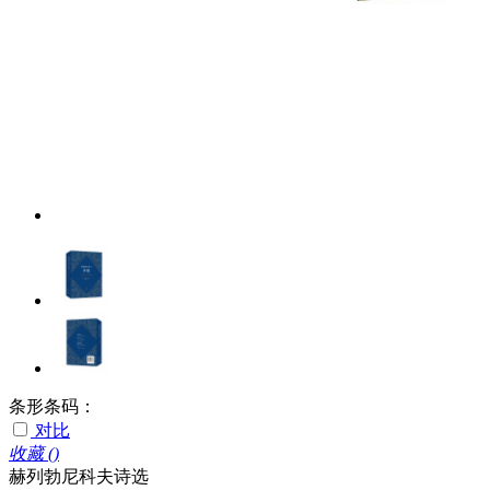
条形条码：
对比
收藏 (
)
赫列勃尼科夫诗选