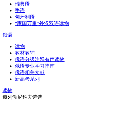
瑞典语
手语
匈牙利语
“家国万里”外汉双语读物
俄语
读物
教材教辅
俄语分级注释有声读物
俄语专业学习指南
俄语相关文献
新高考系列
读物
赫列勃尼科夫诗选