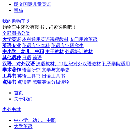
朗文国际儿童英语
黑猫
我的购物车
0
购物车中还没有图书，赶紧选购吧！
全部图书分类
大学英语
本科通用英语课程教材
专门用途英语
英语专业
英语专业本科
英语专业研究生
中小学、幼儿、中职
主干教材
外语培训教材
其他语种
日语
德语
汉语、对外汉语
汉语教材、21世纪对外汉语教材
孔子学院适用
学术著作
语言研究
文学与文学史
工具书
英语工具书
日语工具书
点读书
点读笔
黑猫英语分级读物
首页
关于我们
尚外书城
中小学、幼儿、中职
大学英语