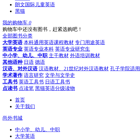
朗文国际儿童英语
黑猫
我的购物车
0
购物车中还没有图书，赶紧选购吧！
全部图书分类
大学英语
本科通用英语课程教材
专门用途英语
英语专业
英语专业本科
英语专业研究生
中小学、幼儿、中职
主干教材
外语培训教材
其他语种
日语
德语
汉语、对外汉语
汉语教材、21世纪对外汉语教材
孔子学院适用
学术著作
语言研究
文学与文学史
工具书
英语工具书
日语工具书
点读书
点读笔
黑猫英语分级读物
首页
关于我们
尚外书城
中小学、幼儿、中职
大学英语