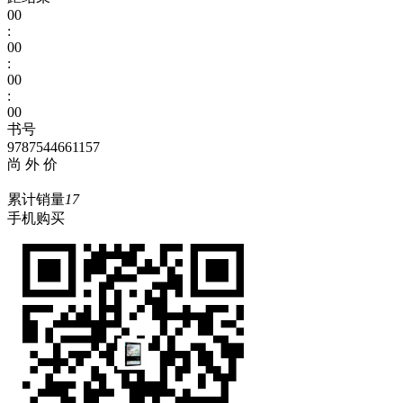
00
:
00
:
00
:
00
书号
9787544661157
尚 外 价
累计销量
17
手机购买