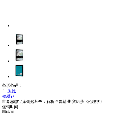
条形条码：
对比
收藏 (
)
世界思想宝库钥匙丛书：解析巴鲁赫·斯宾诺莎《伦理学》
促销时间
距结束