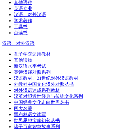
其他语种
英语专业
汉语、对外汉语
学术著作
工具书
点读书
汉语、对外汉语
孔子学院适用教材
其他读物
新汉语水平考试
英诗汉译对照系列
汉语教材、21世纪对外汉语教材
外教社中国文化汉外对照丛书
对外汉语速成系列教材
汉英对照近世经典与传统文化系列
中国经典文化走向世界丛书
四大名著
黑布林语文读写
世界思想宝库钥匙丛书
诸子百家智慧故事系列