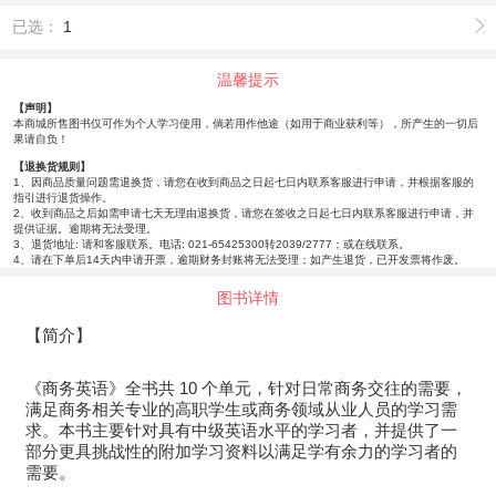
已选：
1
温馨提示
【声明】
本商城所售图书仅可作为个人学习使用，倘若用作他途（如用于商业获利等），所产生的一切后
果请自负！
【退换货规则】
1、因商品质量问题需退换货，请您在收到商品之日起七日内联系客服进行申请，并根据客服的
指引进行退货操作。
2、收到商品之后如需申请七天无理由退换货，请您在签收之日起七日内联系客服进行申请，并
提供证据。逾期将无法受理。
3、退货地址: 请和客服联系。电话: 021-65425300转2039/2777；或在线联系。
4、请在下单后14天内申请开票，逾期财务封账将无法受理；如产生退货，已开发票将作废。
图书详情
【简介】
《商务英语》全书共 10 个单元，针对日常商务交往的需要，
满足商务相关专业的高职学生或商务领域从业人员的学习需
求。本书主要针对具有中级英语水平的学习者，并提供了一
部分更具挑战性的附加学习资料以满足学有余力的学习者的
需要。