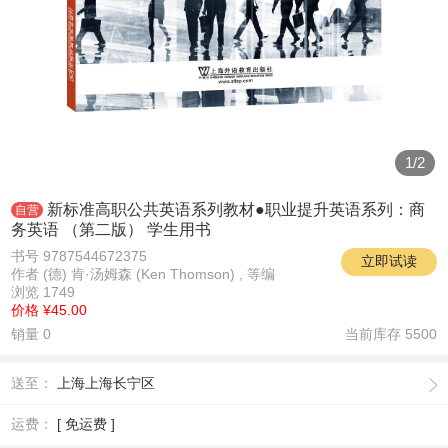
1
/
2
新标准高职公共英语系列教材●职业提升英语系列：商
自营
务英语 （第二版） 学生用书
书号 9787544672375
立即试读
作者 (德) 肯·汤姆森 (Ken Thomson) , 等编
浏览 1749
价格
¥45.00
销量 0
当前库存
5500
送至：
上海上海长宁区
运费：
[ 免运费 ]