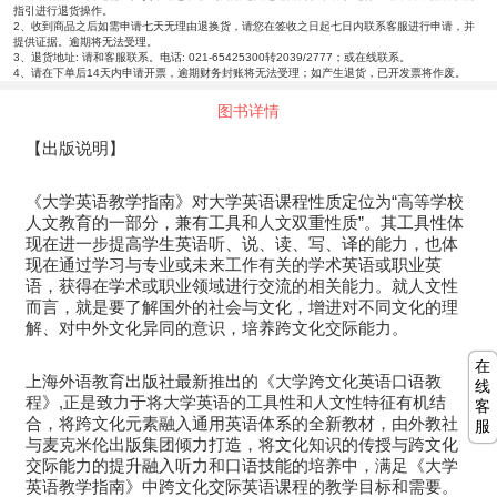
指引进行退货操作。
2、收到商品之后如需申请七天无理由退换货，请您在签收之日起七日内联系客服进行申请，并
提供证据。逾期将无法受理。
3、退货地址: 请和客服联系。电话: 021-65425300转2039/2777；或在线联系。
4、请在下单后14天内申请开票，逾期财务封账将无法受理；如产生退货，已开发票将作废。
图书详情
【出版说明】
《大学英语教学指南》对大学英语课程性质定位为“高等学校
人文教育的一部分，兼有工具和人文双重性质”。其工具性体
现在进一步提高学生英语听、说、读、写、译的能力，也体
现在通过学习与专业或未来工作有关的学术英语或职业英
语，获得在学术或职业领域进行交流的相关能力。就人文性
而言，就是要了解国外的社会与文化，增进对不同文化的理
解、对中外文化异同的意识，培养跨文化交际能力。
在
上海外语教育出版社最新推出的《大学跨文化英语口语教
线
程》,正是致力于将大学英语的工具性和人文性特征有机结
客
合，将跨文化元素融入通用英语体系的全新教材，由外教社
服
与麦克米伦出版集团倾力打造，将文化知识的传授与跨文化
交际能力的提升融入听力和口语技能的培养中，满足《大学
英语教学指南》中跨文化交际英语课程的教学目标和需要。