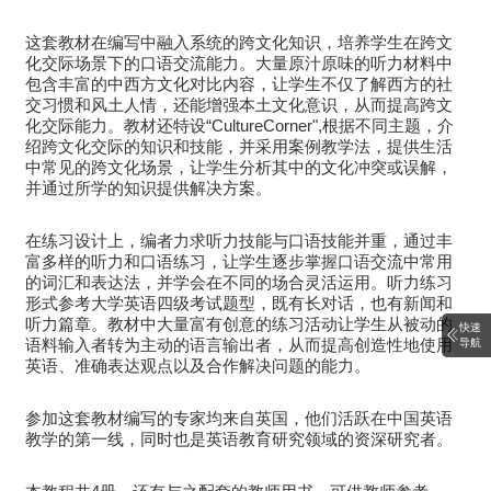
这套教材在编写中融入系统的跨文化知识，培养学生在跨文
化交际场景下的口语交流能力。大量原汁原味的听力材料中
包含丰富的中西方文化对比内容，让学生不仅了解西方的社
交习惯和风土人情，还能增强本土文化意识，从而提高跨文
化交际能力。教材还特设“CultureCorner",根据不同主题，介
绍跨文化交际的知识和技能，并采用案例教学法，提供生活
中常见的跨文化场景，让学生分析其中的文化冲突或误解，
并通过所学的知识提供解决方案。
在练习设计上，编者力求听力技能与口语技能并重，通过丰
富多样的听力和口语练习，让学生逐步掌握口语交流中常用
的词汇和表达法，并学会在不同的场合灵活运用。听力练习
形式参考大学英语四级考试题型，既有长对话，也有新闻和
听力篇章。教材中大量富有创意的练习活动让学生从被动的
快速
语料输入者转为主动的语言输出者，从而提高创造性地使用
导航
英语、准确表达观点以及合作解决问题的能力。
参加这套教材编写的专家均来自英国，他们活跃在中国英语
教学的第一线，同时也是英语教育研究领域的资深研究者。