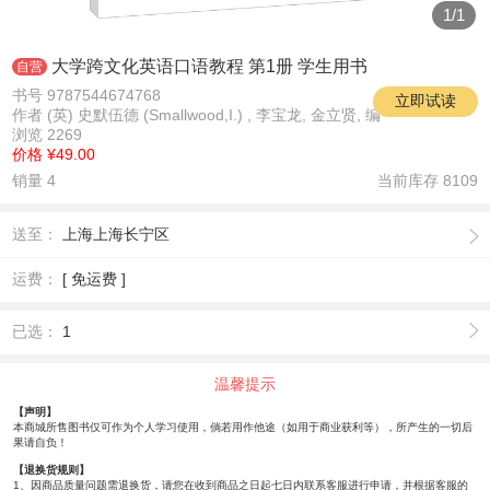
1
/
1
大学跨文化英语口语教程 第1册 学生用书
自营
书号 9787544674768
立即试读
作者 (英) 史默伍德 (Smallwood,I.) , 李宝龙, 金立贤, 编
浏览 2269
价格
¥49.00
销量 4
当前库存
8109
送至：
上海上海长宁区
运费：
[ 免运费 ]
已选：
1
温馨提示
【声明】
本商城所售图书仅可作为个人学习使用，倘若用作他途（如用于商业获利等），所产生的一切后
果请自负！
【退换货规则】
1、因商品质量问题需退换货，请您在收到商品之日起七日内联系客服进行申请，并根据客服的