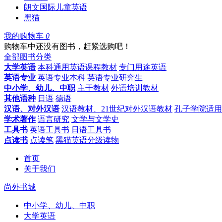
朗文国际儿童英语
黑猫
我的购物车
0
购物车中还没有图书，赶紧选购吧！
全部图书分类
大学英语
本科通用英语课程教材
专门用途英语
英语专业
英语专业本科
英语专业研究生
中小学、幼儿、中职
主干教材
外语培训教材
其他语种
日语
德语
汉语、对外汉语
汉语教材、21世纪对外汉语教材
孔子学院适用
学术著作
语言研究
文学与文学史
工具书
英语工具书
日语工具书
点读书
点读笔
黑猫英语分级读物
首页
关于我们
尚外书城
中小学、幼儿、中职
大学英语